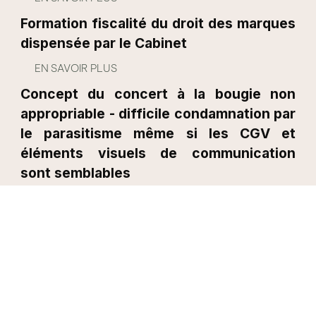
Formation fiscalité du droit des marques
dispensée par le Cabinet
EN SAVOIR PLUS
Concept du concert à la bougie non
appropriable - difficile condamnation par
le parasitisme même si les CGV et
éléments visuels de communication
sont semblables
EN SAVOIR PLUS
Photographier même partiellement une
création, sur des visuels de
communication & identifier les risques -
cas d'usage des meubles Fermob
EN SAVOIR PLUS